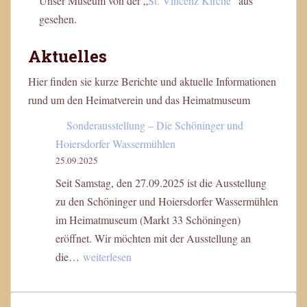
Unser Museum von der „
St. Vincenz Kirche
“ aus
gesehen.
Aktuelles
Hier finden sie kurze Berichte und aktuelle Informationen
rund um den Heimatverein und das Heimatmuseum
Sonderausstellung – Die Schöninger und
Hoiersdorfer Wassermühlen
25.09.2025
Seit Samstag, den 27.09.2025 ist die Ausstellung
zu den Schöninger und Hoiersdorfer Wassermühlen
im Heimatmuseum (Markt 33 Schöningen)
eröffnet. Wir möchten mit der Ausstellung an
Sonderausstellung
die…
weiterlesen
–
Die