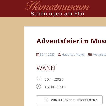
S
k
i
p
t
o
m
Adventsfeier im Mu
a
i
n
30.11.2025
Hubertus Meyer
Veranst
c
o
WANN
n
t
e
30.11.2025
n
15:00 - 17:00
t
ZUM KALENDER HINZUFÜGEN