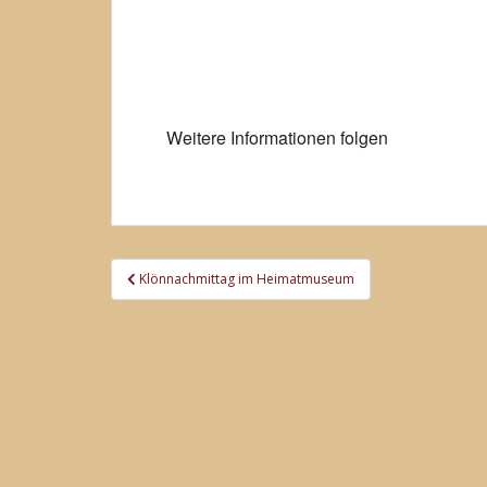
ICS herunterladen
Weitere Informationen folgen
Beitragsnavigation
Klönnachmittag im Heimatmuseum