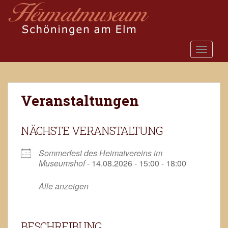
S
k
i
p
TOGGLE
t
o
m
a
Veranstaltungen
i
n
c
NÄCHSTE VERANSTALTUNG
o
n
Sommerfest des Heimatvereins im
t
Museumshof
- 14.08.2026 - 15:00 - 18:00
e
n
Alle anzeigen
t
BESCHREIBUNG