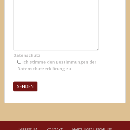
Datenschutz
Ich stimme den Bestimmungen der
Datenschutzerklärung
zu
Bitte lasse dieses Feld leer.
IMPRESSUM
KONTAKT
HAFTUNGSAUSSCHLUSS