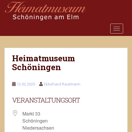
S
k
i
p
TOGGLE
t
o
m
a
Heimatmuseum
i
n
Schöningen
c
o
12.02.2020
Ekkehard Rautmann
n
t
e
VERANSTALTUNGSORT
n
t
Markt 33
Schöningen
Niedersachsen