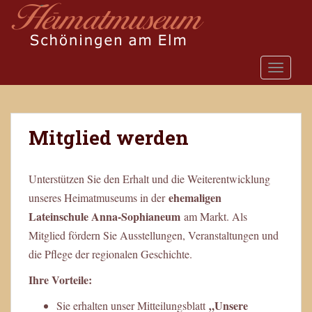
S
k
i
p
TOGGLE
t
o
m
a
Mitglied werden
i
n
c
Unterstützen Sie den Erhalt und die Weiterentwicklung
o
ehemaligen
unseres Heimatmuseums in der
n
Lateinschule Anna-Sophianeum
t
am Markt. Als
e
Mitglied fördern Sie Ausstellungen, Veranstaltungen und
n
die Pflege der regionalen Geschichte.
t
Ihre Vorteile:
„Unsere
Sie erhalten unser Mitteilungsblatt