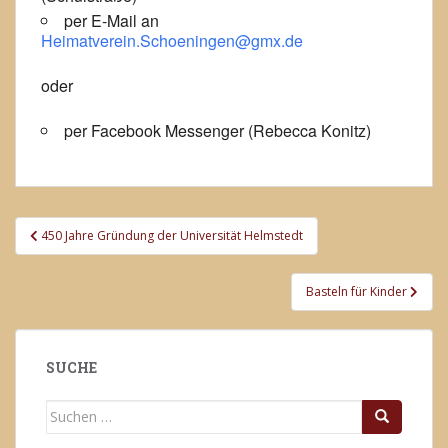
per E-Mail an
Heimatverein.Schoeningen@gmx.de
oder
per Facebook Messenger (Rebecca Konitz)
Beitragsnavigation
450 Jahre Gründung der Universität Helmstedt
Basteln für Kinder
SUCHE
Suchen
nach: