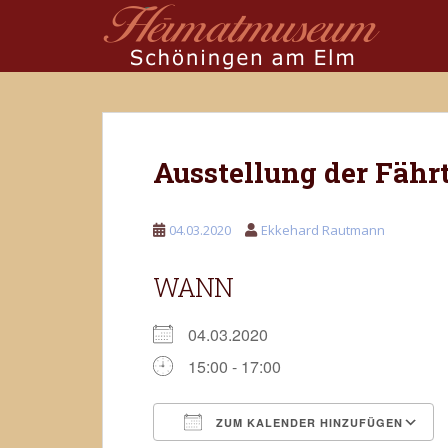
S
k
i
p
t
o
m
Ausstellung der Fähr
a
i
n
04.03.2020
Ekkehard Rautmann
c
o
WANN
n
t
e
04.03.2020
n
15:00 - 17:00
t
ZUM KALENDER HINZUFÜGEN