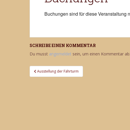
Buchungen sind für diese Veranstaltung n
SCHREIBE EINEN KOMMENTAR
Du musst
angemeldet
sein, um einen Kommentar ab
Beitragsnavigation
Ausstellung der Fährturm