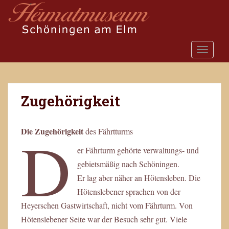
S
k
i
p
TOGGLE
t
o
m
a
Zugehörigkeit
i
n
c
D
Die Zugehörigkeit
des Fährtturms
o
n
er Fährturm gehörte verwaltungs- und
t
gebietsmäßig nach Schöningen.
e
Er lag aber näher an Hötensleben. Die
n
Hötenslebener sprachen von der
t
Heyerschen Gastwirtschaft, nicht vom Fährturm. Von
Hötenslebener Seite war der Besuch sehr gut. Viele