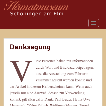
S
k
i
p
TOGGLE
t
o
m
a
Danksagung
i
V
n
c
iele Personen haben mit Informationen
o
durch Wort und Bild dazu beigetragen,
n
t
dass die Ausstellung zum Fährturm
e
zusammengestellt werden konnte und
n
der Artikel in diesem Heft erscheinen kann. Wenn auch
t
jeweils nur eine Auswahl dessen zur Verwendung
kommt, gilt allen dafür Dank. Paul Buder, Heinz-Uwe
Marquardt, Walter Gillich, Wolfgang Mertens, Bernd