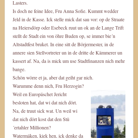
Lasters.
Is doch ne feine Idee, Fru Anna Sofie. Kummt wedder
Jeld in de Kasse. Ick stelle mick dat sau vor: op de Straate
na Heiersdörp oder Esebeck ruut un ok an de Lange Trift
stellt de Stadt ein von öhre Buden op, se immer bie´n
Altstadtfest bruket. In eine sitt de Börjermester, in de
annere sien Stellvortreter un in de dritte de Kämmerer un
kassert af. Na, da is mick um use Stadtfinanzen nich mehr
bange.
Schön wörre et ja, aber dat geiht gar nich.
Warumme denn nich, Fru Herzogin?
Weil en Europäschet Jericht
besloten hat, dat wi dat nich dört.
Na, de truut sick wat. Un weil wi
dat nich dört kost dat den Stü
´ertahler Millionen?
Watermäken, kiek hen, ick denke da