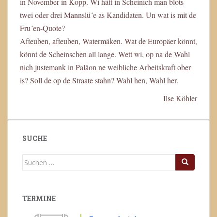
in November in Kopp. Wi hätt in Scheinich man blots
twei oder drei Mannslü´e as Kandidaten. Un wat is mit de
Fru´en-Quote?
Afteuben, afteuben, Watermäken. Wat de Europäer könnt,
könnt de Scheinschen all lange. Wett wi, op na de Wahl
nich justemank in Paläon ne weibliche Arbeitskraft ober
is? Soll de op de Straate stahn? Wahl hen, Wahl her.
Ilse Köhler
SUCHE
Suchen
nach:
TERMINE