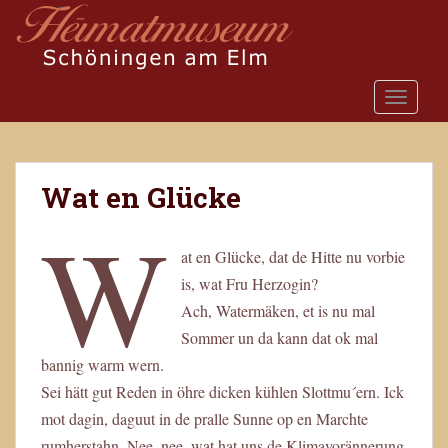
S
k
i
p
TOGGLE
t
o
m
a
Wat en Glücke
i
W
n
c
at en Glücke, dat de Hitte nu vorbie
o
is, wat Fru Herzogin?
n
t
Ach, Watermäken, et is nu mal
e
Sommer un da kann dat ok mal
n
bannig warm wern.
t
Sei hätt gut Reden in öhre dicken kühlen Slottmu´ern. Ick
mot dagin, daguut in de pralle Sunne op en Marchte
rumherstahn. Nee, nee, wat hat uns de Klimavorännerung