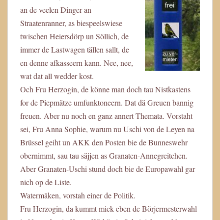
an de veelen Dinger an
Straatenranner, as biespeelswiese
twischen Heiersdörp un Söllich, de
immer de Lastwagen tällen sallt, de
en denne afkasseern kann. Nee, nee,
wat dat all wedder kost.
Och Fru Herzogin, de könne man doch tau Nistkastens
for de Piepmätze umfunktoneern. Dat dä Greuen bannig
freuen. Aber nu noch en ganz annert Themata. Vorstaht
sei, Fru Anna Sophie, warum nu Uschi von de Leyen na
Brüssel geiht un AKK den Posten bie de Bunneswehr
obernimmt, sau tau säjjen as Granaten-Annegreitchen.
Aber Granaten-Uschi stund doch bie de Europawahl gar
nich op de Liste.
Watermäken, vorstah einer de Politik.
Fru Herzogin, da kummt mick eben de Börjermesterwahl