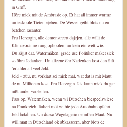
in Griff.
Höre mick mit de Ambrasie op. Et hat all immer warme
un ieskoole Tieten ejeben. De Wessel geiht blots nu en
betchen rasanter.
Fru Herzogin, alle demonstreert dajejen, alle willt de
Klimavoränne-rung ophoolen, un kein ein wett wie.
Du säjjst dat, Watermäken, grade use Politiker maket sick
so öhre Jedanken. Un alleene öhr Nadenken kost den Stü
´ertahler all veel Jeld.
Jeld – züü, nu vorklart sei mick mal, wat dat is mit Maut
de nu Millionen kost, Fru Herzogin. Ick kann mick da gar
nißt under vorstellen.
Pass op, Watermäken, wenn wi Dütschen biespeelswiese
na Frankreich fäuhert möt wi bie jede Autobahnopfahrt
Jeld betahlen. Un düsse Wegelagerie nennt´en Maut. Nu
will man in Dütschland ok abkasseern, aber blots de